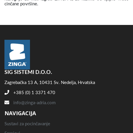
cinčane površine.
SIG SISTEMI D.O.O.
Zagrebačka 13 A, 10431 Sv. Nedelja, Hrvatska
+385 (0) 1 3371 470
info@zinga-adria.com
NAVIGACIJA
Sustavi za pocinčavanje