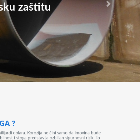
sku zaštitu
sku zaštitu
Next
NGA ?
ilijardi dolara. Korozija ne čini samo da imovina bude
ilnost i stoga predstavlja ozbiljan sigurnosni rizik. To