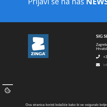
Prijavi se na naš
NEWS
SIG S
Zagreb
Hrvats
+3
in
Ova stranica koristi kolačiće kako bi se osiguralo bolj