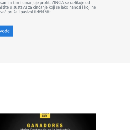
samim tim i umanjuje profit. ZINGA se razlikuje od
tite u sustavu za cinčanje koji se lako nanosi i koji ne
ć pruža i pasivni fizički štit.
zvode