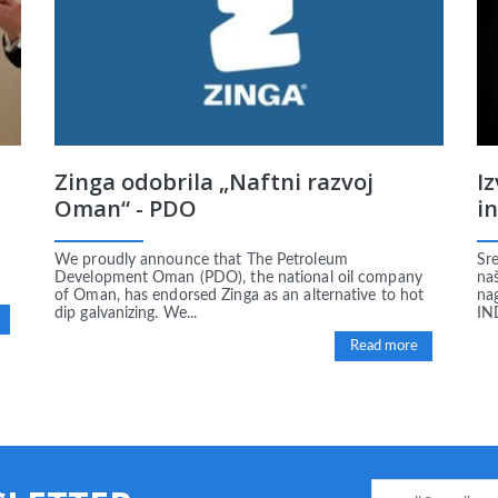
Zinga odobrila „Naftni razvoj
I
Oman“ - PDO
in
We proudly announce that The Petroleum
Sre
Development Oman (PDO), the national oil company
na
of Oman, has endorsed Zinga as an alternative to hot
na
dip galvanizing. We...
IN
Read more