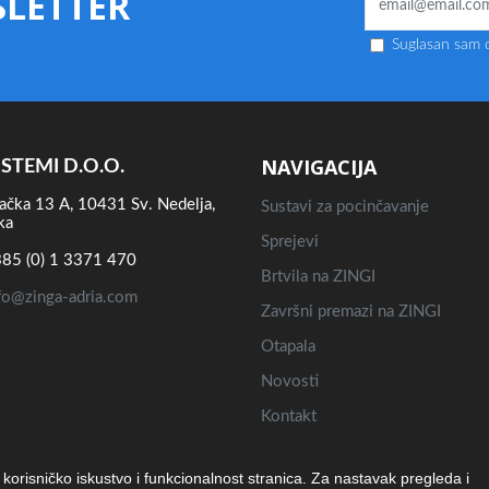
LETTER
Suglasan sam d
NAVIGACIJA
ISTEMI D.O.O.
ačka 13 A, 10431 Sv. Nedelja,
Sustavi za pocinčavanje
ka
Sprejevi
85 (0) 1 3371 470
Brtvila na ZINGI
fo@zinga-adria.com
Završni premazi na ZINGI
Otapala
Novosti
Kontakt
e korisničko iskustvo i funkcionalnost stranica. Za nastavak pregleda i