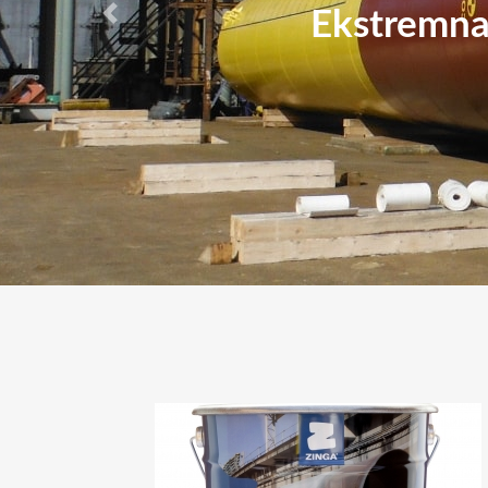
Ekstremna 
Ekstremna 
Previous