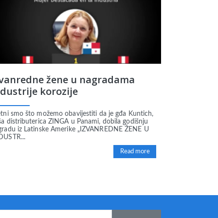
zvanredne žene u nagradama
dustrije korozije
tni smo što možemo obavijestiti da je gđa Kuntich,
ša distributerica ZINGA u Panami, dobila godišnju
gradu iz Latinske Amerike „IZVANREDNE ŽENE U
DUSTR...
Read more