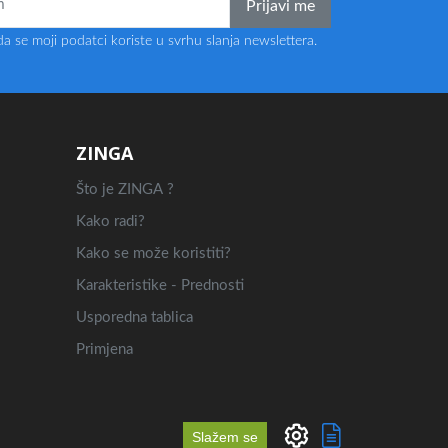
Prijavi me
a se moji podatci koriste u svrhu slanja newslettera.
ZINGA
Što je ZINGA ?
Kako radi?
Kako se može koristiti?
Karakteristike - Prednosti
Usporedna tablica
Primjena
Slažem se