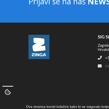
Prijavi se na naš
NEWS
SIG S
Zagreb
Hrvats
+3
in
Ova stranica koristi kolačiće kako bi se osiguralo bolj