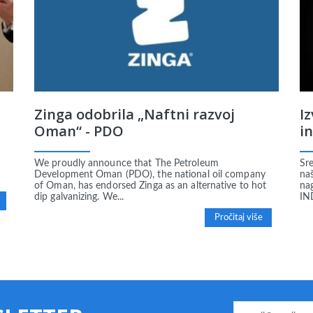
Zinga odobrila „Naftni razvoj
I
Oman“ - PDO
in
We proudly announce that The Petroleum
Sre
Development Oman (PDO), the national oil company
na
of Oman, has endorsed Zinga as an alternative to hot
na
dip galvanizing. We...
IN
Pročitaj više