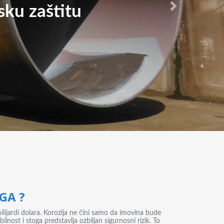
sku zaštitu
sku zaštitu
Next
NGA ?
ilijardi dolara. Korozija ne čini samo da imovina bude
ilnost i stoga predstavlja ozbiljan sigurnosni rizik. To