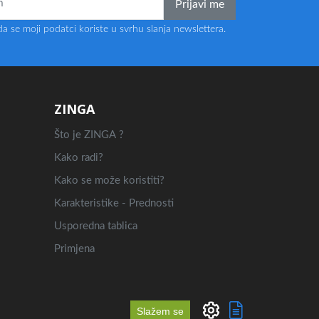
Prijavi me
a se moji podatci koriste u svrhu slanja newslettera.
ZINGA
Što je ZINGA ?
Kako radi?
Kako se može koristiti?
Karakteristike - Prednosti
Usporedna tablica
Primjena
Slažem se