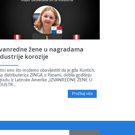
zvanredne žene u nagradama
dustrije korozije
tni smo što možemo obavijestiti da je gđa Kuntich,
ša distributerica ZINGA u Panami, dobila godišnju
gradu iz Latinske Amerike „IZVANREDNE ŽENE U
DUSTR...
Pročitaj više