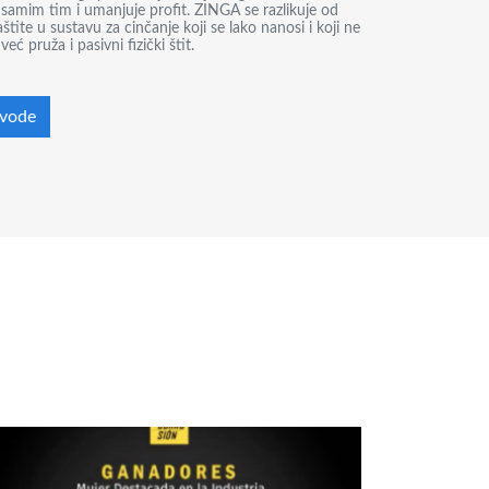
samim tim i umanjuje profit. ZINGA se razlikuje od
tite u sustavu za cinčanje koji se lako nanosi i koji ne
ć pruža i pasivni fizički štit.
zvode