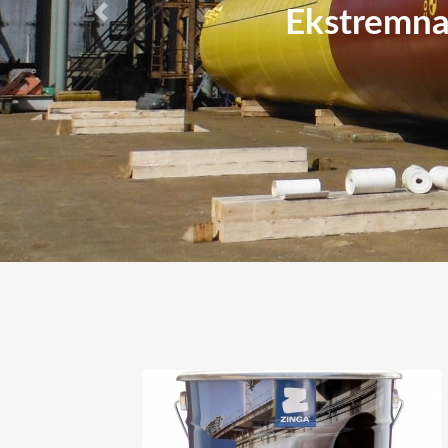
Ekstremna 
Ekstremna 
Previous