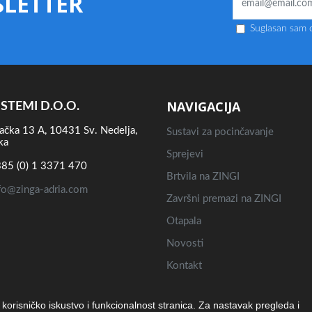
LETTER
Suglasan sam d
NAVIGACIJA
ISTEMI D.O.O.
ačka 13 A, 10431 Sv. Nedelja,
Sustavi za pocinčavanje
ka
Sprejevi
85 (0) 1 3371 470
Brtvila na ZINGI
fo@zinga-adria.com
Završni premazi na ZINGI
Otapala
Novosti
Kontakt
e korisničko iskustvo i funkcionalnost stranica. Za nastavak pregleda i