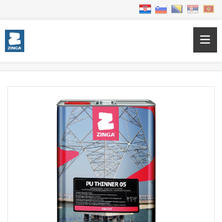
Početna
Products
ZINGA
PU Thinner