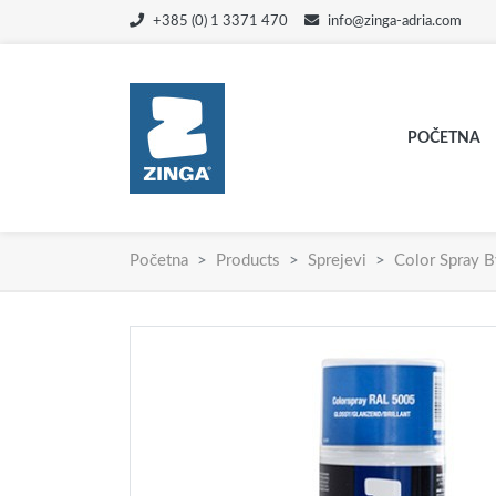
+385 (0) 1 3371 470
info@zinga-adria.com
POČETNA
Početna
Products
Sprejevi
Color Spray 