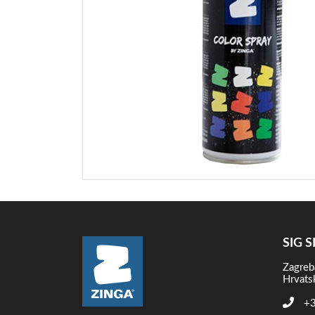
SIG S
Zagreb
Hrvats
+3