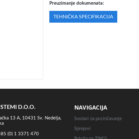
Preuzimanje dokumenata:
TEHNIČKA SPECIFIKACIJA
NAVIGACIJA
ISTEMI D.O.O.
ačka 13 A, 10431 Sv. Nedelja,
Sustavi za pocinčavanje
ka
Sprejevi
85 (0) 1 3371 470
Brtvila na ZINGI