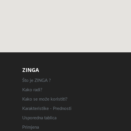
ZINGA
Što je ZINGA ?
Kako radi?
Kako se može koristiti?
Karakteristike - Prednosti
Usporedna tablica
Primjena