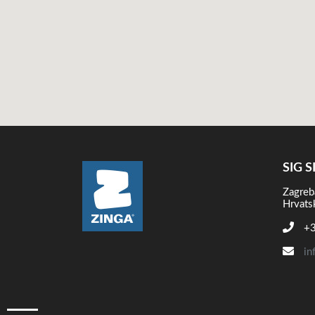
SIG S
Zagreb
Hrvats
+3
in