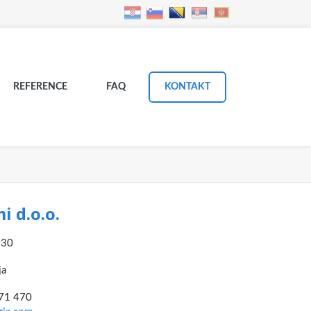
REFERENCE
FAQ
KONTAKT
i d.o.o.
930
ja
371 470