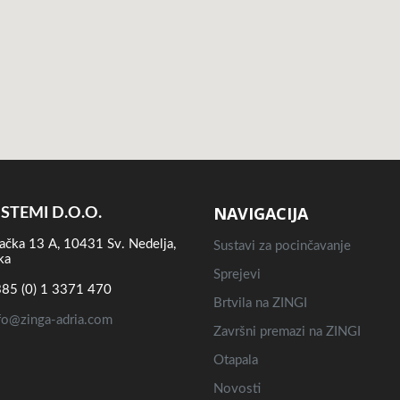
NAVIGACIJA
ISTEMI D.O.O.
ačka 13 A, 10431 Sv. Nedelja,
Sustavi za pocinčavanje
ka
Sprejevi
85 (0) 1 3371 470
Brtvila na ZINGI
fo@zinga-adria.com
Završni premazi na ZINGI
Otapala
Novosti