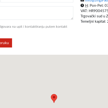
info@zinga-ad
H
: Pon-Pet: 0
VAT: HR900457
Trgovački sud u 
Temeljni kapital:
dgovara na upit i kontaktiranju putem kontakt
poruku