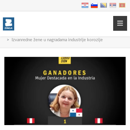
Home
Blog
Novosti
Izvanredne žene u nagradama industrije korozije