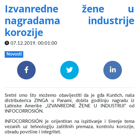
Izvanredne žene u
nagradama industrije
korozije
07.12.2019. 00:01:00
Novosti
Sretni smo što možemo obavijestiti da je gđa Kuntich, naša
distributerica ZINGA u Panami, dobila godišnju nagradu iz
Latinske Amerike „IZVANREDNE ŽENE U INDUSTRIJI“ od
INFOCORROSIÓN.
INFOCORROSIÓN je orijentiran na ispitivanje i širenje tema
vezanih uz tehnologiju zaštitnih premaza, kontrolu korozije,
obradu površine i integritet.