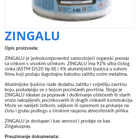
ZINGALU
Opis proizvoda:
ZINGALU je jednokomponentni samostojeći organski premaz
sa cinkom s visokim učinkom.
ZINGALU ima 92% ultra čistog
cinka (ASTM D520 tip III) i 4% aluminijskih ljuskica u suhom
filmu koji pružaju dugotrajnu katodnu zaštitu crnim metalima.
Aluminijske ljuskice nude dodatnu zaštitu i svijetliju završnu
boju, podudaraju se s bojom pocinčanih površina.
Stoga je
ZINGALU idealan za popravak i dodirivanje oštećenih ili starih
vruće natopljenih, pocinkovanih ili drugih cinkanih konstrukcija.
Može se nanijeti četkom, valjkom ili opremom za prskanje na
čistu i grubu podlogu u širokom rasponu atmosferskih prilika.
ZINGALU je dostupan i kao aerosol i prodaje se kao
Zingaluspray.
Preuzimanje dokumenata: