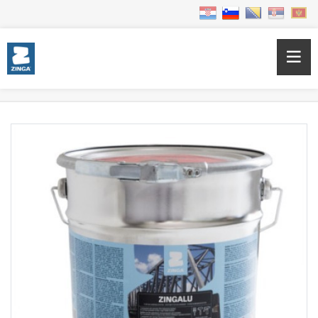
Home
Products
Sustavi za pocinčavanje
ZINGALU