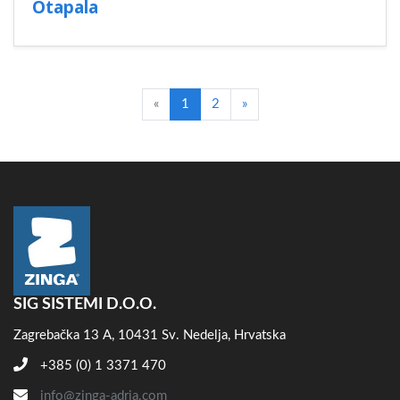
Otapala
«
1
2
»
SIG SISTEMI D.O.O.
Zagrebačka 13 A, 10431 Sv. Nedelja, Hrvatska
+385 (0) 1 3371 470
info@zinga-adria.com