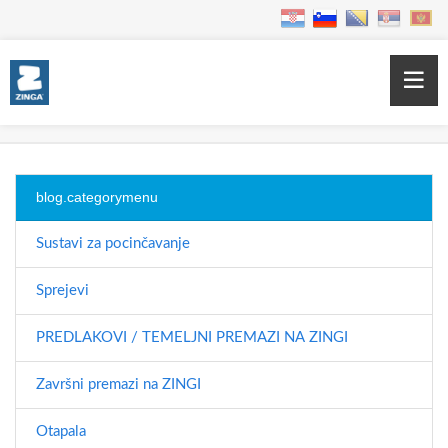
Home
Products
Products
blog.categorymenu
Sustavi za pocinčavanje
Sprejevi
PREDLAKOVI / TEMELJNI PREMAZI NA ZINGI
Završni premazi na ZINGI
Otapala