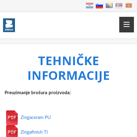
Home
Brošure proizvoda
TEHNIČKE
INFORMACIJE
Preuzimanje brošura proizvoda:
Zingaceram PU
Zingafinish TI