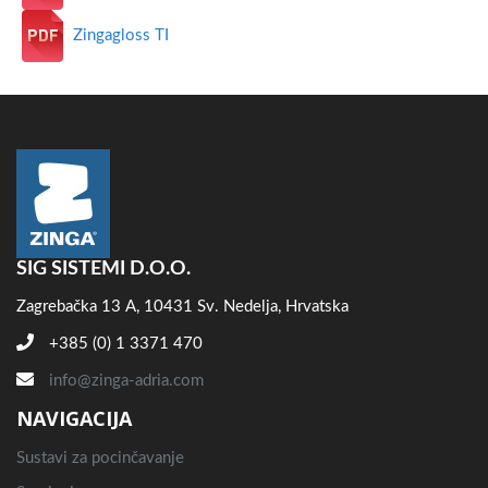
Zingagloss TI
SIG SISTEMI D.O.O.
Zagrebačka 13 A, 10431 Sv. Nedelja, Hrvatska
+385 (0) 1 3371 470
info@zinga-adria.com
NAVIGACIJA
Sustavi za pocinčavanje