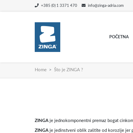
+385 (0) 1 3371 470
info@zinga-adria.com
POČETNA
Home
Što je ZINGA ?
ZINGA
je jednokomponentni premaz bogat cinkom il
ZINGA
je jedinstveni oblik zaštite od korozije jer