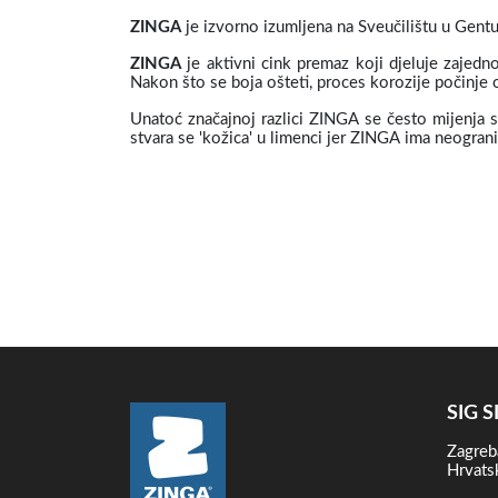
ZINGA
je izvorno izumljena na Sveučilištu u Gentu 
ZINGA
je aktivni cink premaz koji djeluje zajedn
Nakon što se boja ošteti, proces korozije počinje
Unatoć značajnoj razlici ZINGA se često mijenja s
stvara se 'kožica' u limenci jer ZINGA ima neogranić
SIG S
Zagreb
Hrvats