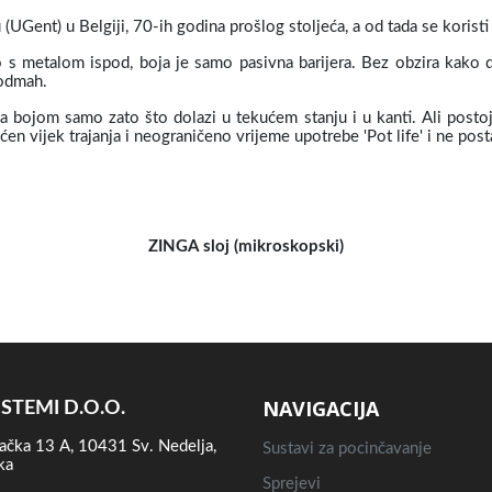
(UGent) u Belgiji, 70-ih godina prošlog stoljeća, a od tada se koristi
o s metalom ispod, boja je samo pasivna barijera. Bez obzira kako 
 odmah.
a bojom samo zato što dolazi u tekućem stanju i u kanti. Ali postoje
en vijek trajanja i neograničeno vrijeme upotrebe 'Pot life' i ne posta
ZINGA sloj (mikroskopski)
NAVIGACIJA
ISTEMI D.O.O.
ačka 13 A, 10431 Sv. Nedelja,
Sustavi za pocinčavanje
ka
Sprejevi