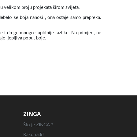
 u velikom broju projekata širom svijeta.
debelo se boja nanosi , ona ostaje samo prepreka.
 i druge mnogo suptilnije razlike. Na primjer , ne
je ljepljiva poput boje.
ZINGA
Što je ZINGA ?
Kako radi?