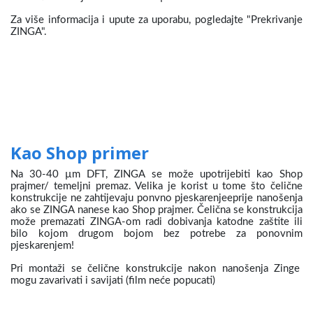
Za više informacija i upute za uporabu, pogledajte "Prekrivanje
ZINGA".
Kao Shop primer
Na 30-40 µm DFT, ZINGA se može upotrijebiti kao Shop
prajmer/ temeljni premaz. Velika je korist u tome što čelične
konstrukcije ne zahtijevaju ponvno pjeskarenjeeprije nanošenja
ako se ZINGA nanese kao Shop prajmer. Čelična se konstrukcija
može premazati ZINGA-om radi dobivanja katodne zaštite ili
bilo kojom drugom bojom bez potrebe za ponovnim
pjeskarenjem!
Pri montaži se čelične konstrukcije nakon nanošenja Zinge
mogu zavarivati i savijati (film neće popucati)