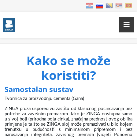
Home
Kako se može koristiti?
Kako se može
koristiti?
Samostalan sustav
Tvornica za proizvodnju cementa (Gana)
ZINGA pruža usporedivu zaštitu od klasičnog pocinčavanja bez
potrebe za završnim premazom.
Iako je ZINGA dostupna samo
u sivoj boji (prirodna boja cinka), značajna prednost ovog oblika
primjene je ta što se ZINGA sloj može premazivati u bilo kojem
trenutku u budućnosti s minimalnom pripremom i bez
narušavanja integriteta.
završnog premaza
(vidjeti Ponovno