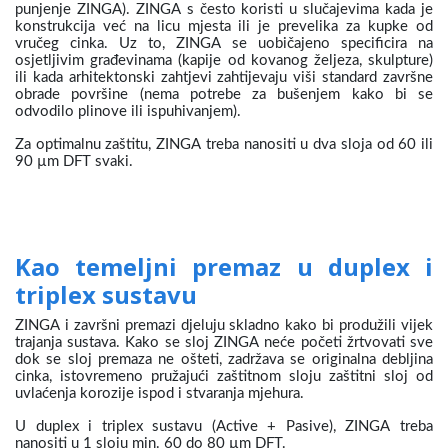
punjenje ZINGA).
ZINGA s često koristi u slučajevima kada je
konstrukcija već na licu mjesta ili je prevelika za kupke od
vručeg cinka.
Uz to, ZINGA se uobičajeno specificira na
osjetljivim građevinama (kapije od kovanog željeza, skulpture)
ili kada arhitektonski zahtjevi zahtijevaju viši standard završne
obrade površine (nema potrebe za bušenjem kako bi se
odvodilo plinove ili ispuhivanjem).
Za optimalnu zaštitu, ZINGA treba nanositi u dva sloja od 60 ili
90 µm DFT svaki.
Kao temeljni premaz u duplex i
triplex sustavu
ZINGA i završni premazi djeluju skladno kako bi produžili vijek
trajanja sustava. Kako se sloj ZINGA neće početi žrtvovati sve
dok se sloj premaza ne ošteti, zadržava se originalna debljina
cinka, istovremeno pružajući zaštitnom sloju zaštitni sloj od
uvlaćenja korozije ispod i stvaranja mjehura.
U duplex i triplex sustavu (Active + Pasive), ZINGA treba
nanositi u 1 sloju min. 60 do 80 µm DFT.