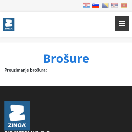
Home
Brošure
Brošure
Preuzimanje brošura: