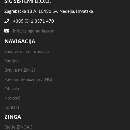
SIG SISTEMI D.O.O.
Zagrebačka 13 A, 10431 Sv. Nedelja, Hrvatska
+385 (0) 1 3371 470
info@zinga-adria.com
NAVIGACIJA
Sustavi za pocinčavanje
Sprejevi
Brtvila na ZINGI
Završni premazi na ZINGI
Otapala
Novosti
Kontakt
ZINGA
Što je ZINGA ?