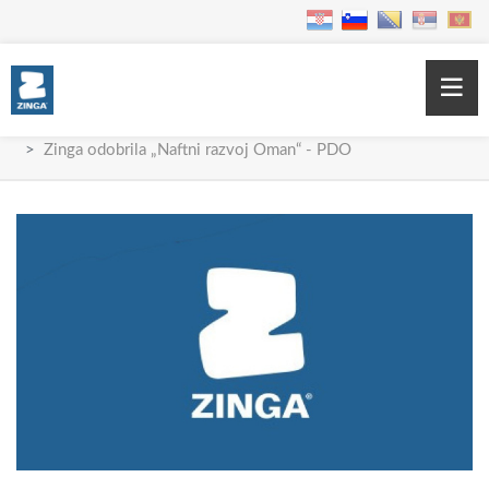
Home
Blog
Novosti
Zinga odobrila „Naftni razvoj Oman“ - PDO