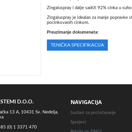
Zingaluspray i dalje sadrži 92% cinka u suho
Zingaluspray je idealan za manje popravke sta
pocinkovanih cinkom.
Preuzimanje dokumenata:
TENIČKA SPECIFIKACIJA
NAVIGACIJA
ISTEMI D.O.O.
ačka 13 A, 10431 Sv. Nedelja,
Sustavi za pocinčavanje
ka
Sprejevi
85 (0) 1 3371 470
Brtvila na ZINGI