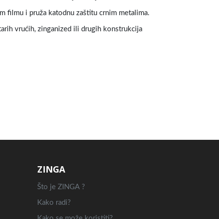
m filmu i pruža katodnu zaštitu crnim metalima.
rih vrućih, zinganized ili drugih konstrukcija
ZINGA
Što je ZINGA ?
Kako radi?
Kako se može koristiti?