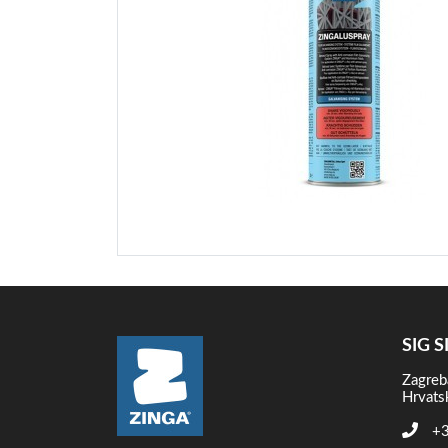
SIG S
Zagreb
Hrvats
+3