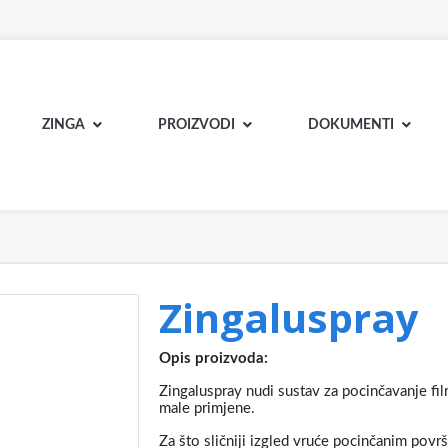
ZINGA
PROIZVODI
DOKUMENTI
Zingaluspray
Opis proizvoda:
Zingaluspray nudi sustav za pocinčavanje f
male primjene.
Za što sličniji izgled vruće pocinčanim povr