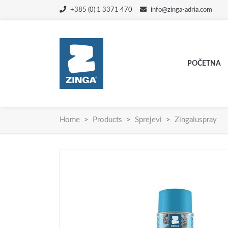
+385 (0) 1 3371 470
info@zinga-adria.com
POČETNA
Home
Products
Sprejevi
Zingaluspray