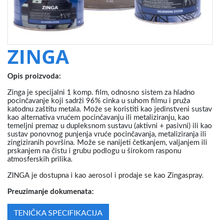
ZINGA
Opis proizvoda:
Zinga je specijalni 1 komp. film, odnosno sistem za hladno
pocinčavanje koji sadrži 96% cinka u suhom filmu i pruža
katodnu zaštitu metala.
Može se koristiti kao jedinstveni sustav
kao alternativa vrućem pocinčavanju ili metaliziranju, kao
temeljni premaz u dupleksnom sustavu (aktivni + pasivni) ili kao
sustav ponovnog punjenja vruće pocinčavanja, metaliziranja ili
zingiziranih površina.
Može se nanijeti četkanjem, valjanjem ili
prskanjem na čistu i grubu podlogu u širokom rasponu
atmosferskih prilika.
ZINGA je dostupna i kao aerosol i prodaje se kao Zingaspray.
Preuzimanje dokumenata:
TENIČKA SPECIFIKACIJA