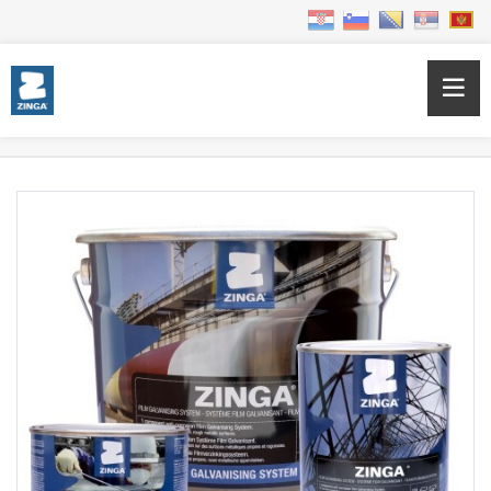
Home
Products
Sustavi za pocinčavanje
ZINGA