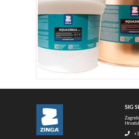
SIG S
Zagreb
Hrvats
+3