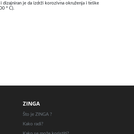
 dizajniran je da izdrži korozivna okruženja i teške
00 ° C).
ZINGA
Što je ZINGA ?
Kako radi?
Kako se može koristiti?