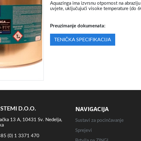
Aquazinga ima izvrsnu otpornost na abraziju i
uvjete, uključujući visoke temperature (do 6
Preuzimanje dokumenata:
TENIČKA SPECIFIKACIJA
NAVIGACIJA
ISTEMI D.O.O.
ačka 13 A, 10431 Sv. Nedelja,
Sustavi za pocinčavanje
ka
Sprejevi
85 (0) 1 3371 470
Brtvila na ZINGI